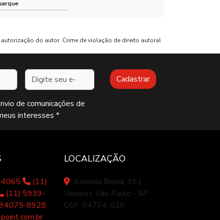
uarque
Comprar uniformes profissionais
Avental de frente preço
autorização do autor. Crime de violação de direito autoral
Camisetas promocionais
Endereço de e-mail
Cadastrar
Uniformes para restaurante sp
Uniformes para açougueiros
envio de comunicações de
meus interesses *
Uniformes profissionais para açougue
Uniformes profissionais
S
LOCALIZAÇÃO
Mascara de tecido duplo
7-4065
(11)
Avenida Berna, 351
(11) 5939-
Veleiros, São Paulo - SP
Mascara tecido lavável
 94075-8928
CEP: 04774-020
oint.com.br
Mascara dupla camada