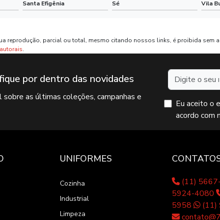
Santa Efigênia
Sé
Vila B
ua reprodução, parcial ou total, mesmo citando nossos links, é proibida sem a 
 autorais
.
Nome
fique por dentro das novidades
il sobre as últimas coleções, campanhas e
Eu aceito o 
acordo com 
O
UNIFORMES
CONTATO
(11) 566
Cozinha
5924-4080
Industrial
5958
(11)
Limpeza
contato@7p