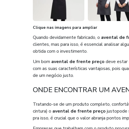
Clique nas imagens para ampliar
Quando devidamente fabricado, o
avental de f
clientes, mas para isso, é essencial analisar al
obtida com o investimento.
Um bom
avental de frente preço
deve estar 
com as suas características vantajosas, pois qu
de um negócio justo.
ONDE ENCONTRAR UM AVENT
Tratando-se de um produto completo, confortáve
cintura) o
avental de frente preço
justopode s
pra isso, é crucial que o valor abranja pontos im
Empresas que trabalham com o produto procur