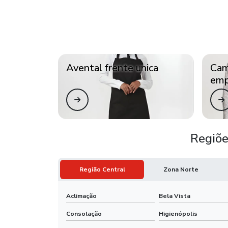
Avental frente unica
Cam
emp
Regiõe
Região Central
Zona Norte
Aclimação
Bela Vista
Consolação
Higienópolis