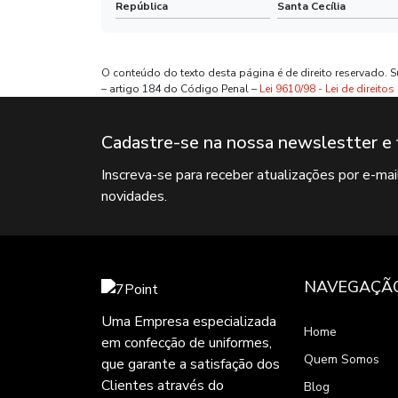
República
Santa Cecília
O conteúdo do texto desta página é de direito reservado. S
– artigo 184 do Código Penal –
Lei 9610/98 - Lei de direitos
Cadastre-se na nossa newslestter e 
Inscreva-se para receber atualizações por e-ma
novidades.
NAVEGAÇÃ
Uma Empresa especializada
Home
em confecção de uniformes,
Quem Somos
que garante a satisfação dos
Clientes através do
Blog