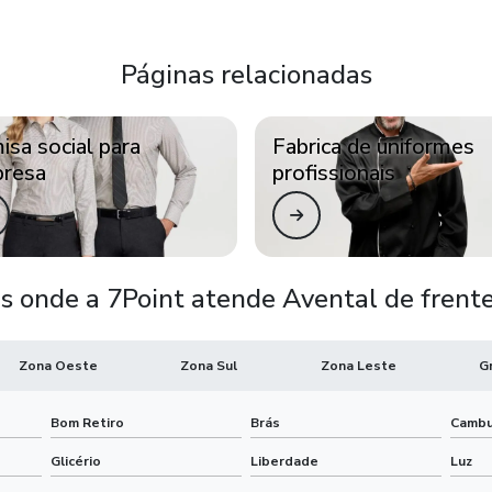
Páginas relacionadas
isa social para
Fabrica de uniformes
resa
profissionais
s onde a 7Point atende Avental de frente
Zona Oeste
Zona Sul
Zona Leste
G
Bom Retiro
Brás
Cambu
Glicério
Liberdade
Luz