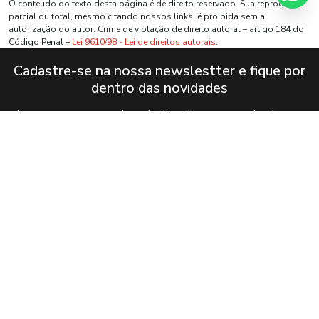
O conteúdo do texto desta página é de direito reservado. Sua reprodução,
parcial ou total, mesmo citando nossos links, é proibida sem a
autorização do autor. Crime de violação de direito autoral – artigo 184 do
Código Penal –
Lei 9610/98 - Lei de direitos autorais
.
Cadastre-se na nossa newslestter e fique por
dentro das novidades
Inscreva-se para receber atualizações por e-mail sobre as
últimas coleções, campanhas e novidades.
Nome
Endereço de e-mail
Eu aceito o envio de comunicações de acordo com
meus interesses *