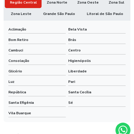
Região Central
Zona Norte
Zona Oeste
Zona Sul
Zona Leste
Grande São Paulo
Litoral de São Paulo
Aclimação
Bela Vista
Bom Retiro
Brás
Cambuci
Centro
Consolação
Higienópolis
Glicério
Liberdade
Luz
Pari
República
Santa Cecília
Santa Efigênia
Sé
Vila Buarque