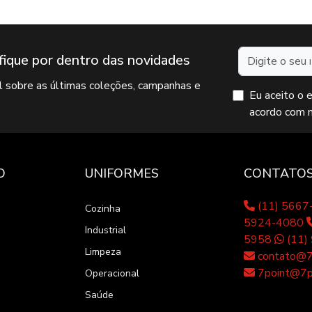
Nome
fique por dentro das novidades
il sobre as últimas coleções, campanhas e
Eu aceito o 
acordo com 
O
UNIFORMES
CONTATO
(11) 566
Cozinha
5924-4080
Industrial
5958
(11)
Limpeza
contato@7p
7point@7po
Operacional
Saúde