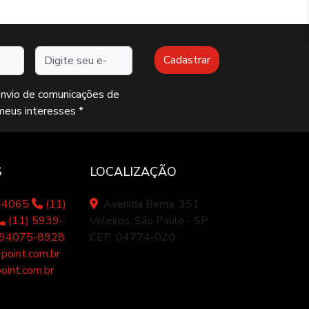
Endereço de e-mail
Cadastrar
envio de comunicações de
meus interesses *
S
LOCALIZAÇÃO
7-4065
(11)
Avenida Berna, 351
(11) 5939-
Veleiros, São Paulo - SP
 94075-8928
CEP: 04774-020
oint.com.br
int.com.br