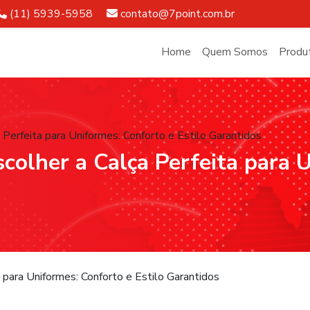
Telefone:
E-mail:
(11) 5939-5958
contato@7point.com.br
Home
Quem Somos
Produ
Perfeita para Uniformes: Conforto e Estilo Garantidos
colher a Calça Perfeita para 