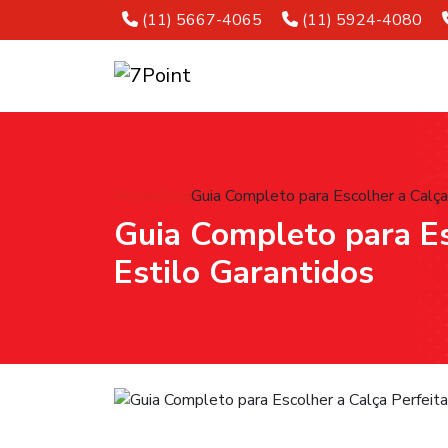
Telefone:
Telefone:
(11) 5667-4065
(11) 5924-4080
Home
Blog
Guia Completo para Escolher a Calça 
Guia Completo para Es
Estilo Garantidos