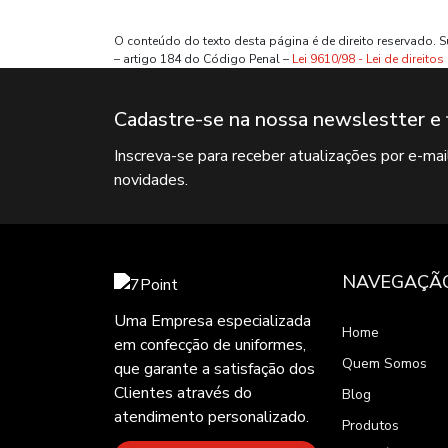
O conteúdo do texto desta página é de direito reservado. S
– artigo 184 do Código Penal –
Lei 9610/98 - Lei de direitos
Cadastre-se na nossa newslestter e 
Inscreva-se para receber atualizações por e-ma
novidades.
NAVEGAÇÃ
Uma Empresa especializada
Home
em confecção de uniformes,
Quem Somos
que garante a satisfação dos
Clientes através do
Blog
atendimento personalizado.
Produtos