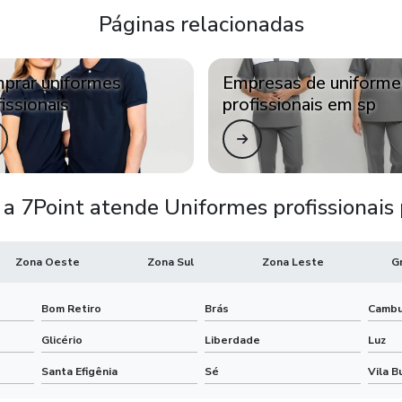
Páginas relacionadas
prar uniformes
Empresas de uniforme
issionais
profissionais em sp
a 7Point atende Uniformes profissionais
Zona Oeste
Zona Sul
Zona Leste
G
Bom Retiro
Brás
Cambu
Glicério
Liberdade
Luz
Santa Efigênia
Sé
Vila B