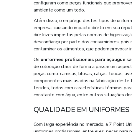
configuram como peças funcionais que promove
ambiente como um todo.
Além disso, o emprego destes tipos de uniform
empresa, causando impacto direto em sua rep
diretrizes impostas pelas normas de higienizaç
desconfiança por parte dos consumidores, pois
contaminar os alimentos, que podem provocar i
Os
uniformes profissionais para açougue
são
de coloração clara, de forma a passar um aspec
peças como: camisas, blusas, calças, toucas, a
componentes mais usados na fabricação deste t
tecidos, todos com características térmicas p
constante com água, entre outros situações de
QUALIDADE EM UNIFORMES 
Com larga experiência no mercado, a 7 Point Un
uniformes profissionais, entre eles, peças para 