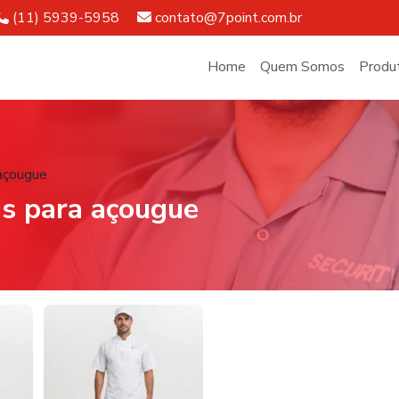
Telefone:
E-mail:
(11) 5939-5958
contato@7point.com.br
Home
Quem Somos
Produ
 açougue
is para açougue