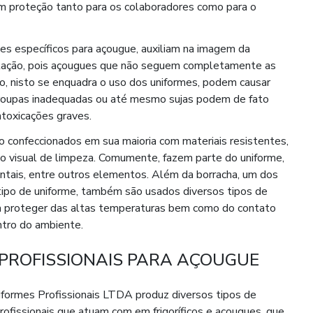
m proteção tanto para os colaboradores como para o
es específicos para açougue, auxiliam na imagem da
utação, pois açougues que não seguem completamente as
ão, nisto se enquadra o uso dos uniformes, podem causar
 roupas inadequadas ou até mesmo sujas podem de fato
ntoxicações graves.
 confeccionados em sua maioria com materiais resistentes,
to visual de limpeza. Comumente, fazem parte do uniforme,
ventais, entre outros elementos. Além da borracha, um dos
ipo de uniforme, também são usados diversos tipos de
ara proteger das altas temperaturas bem como do contato
ntro do ambiente.
PROFISSIONAIS PARA AÇOUGUE
iformes Profissionais LTDA produz diversos tipos de
profissionais que atuam com em frigoríficos e açougues, que