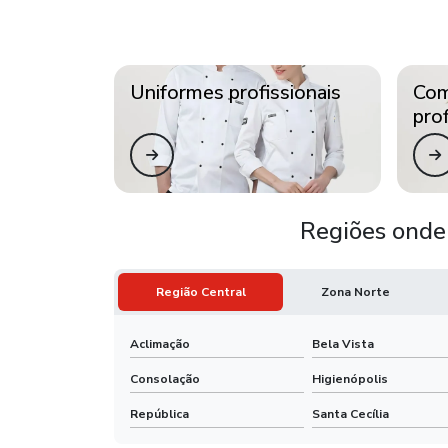
Uniformes profissionais
Com
prof
Regiões onde 
Região Central
Zona Norte
Aclimação
Bela Vista
Consolação
Higienópolis
República
Santa Cecília