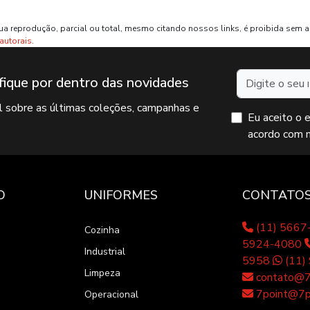
ua reprodução, parcial ou total, mesmo citando nossos links, é proibida sem a 
 autorais
.
Nome
fique por dentro das novidades
il sobre as últimas coleções, campanhas e
Eu aceito o 
acordo com 
O
UNIFORMES
CONTATO
(11) 566
Cozinha
5924-4080
Industrial
5958
(11)
Limpeza
contato@7p
7point@7po
Operacional