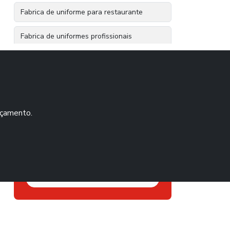
Fabrica de uniforme para restaurante
Fabrica de uniformes profissionais
Fabrica de uniformes profissionais sp
Entre em contato
Industria de uniformes profissionais
(11) 5667-4065
Loja de uniformes zona sul sp
orçamento.
(11) 5924-4080
(11) 5939-5958
Uniforme calça social feminina
(11) 94075-8928
Uniforme calça social masculina
Solicite um orçamento
Uniforme hospitalar jaleco
Uniforme jaleco
Uniforme para restaurante