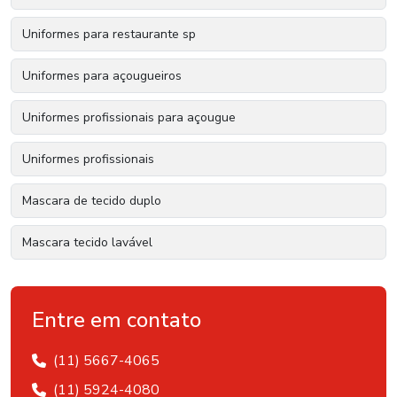
Uniformes para restaurante sp
Uniformes para açougueiros
Uniformes profissionais para açougue
Uniformes profissionais
Mascara de tecido duplo
Mascara tecido lavável
Mascara dupla camada
Entre em contato
Mascara de tecido comprar
(11) 5667-4065
Mascara dupla com elástico
(11) 5924-4080