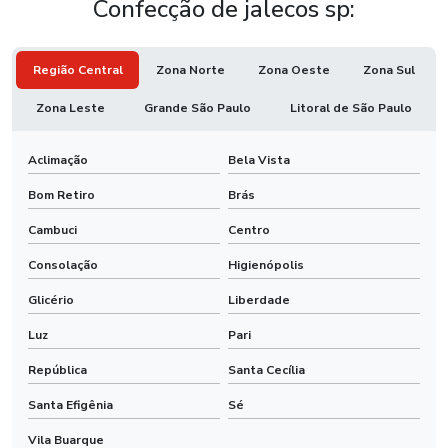
Confecção de jalecos sp:
Região Central
Zona Norte
Zona Oeste
Zona Sul
Zona Leste
Grande São Paulo
Litoral de São Paulo
Aclimação
Bela Vista
Bom Retiro
Brás
Cambuci
Centro
Consolação
Higienópolis
Glicério
Liberdade
Luz
Pari
República
Santa Cecília
Santa Efigênia
Sé
Vila Buarque