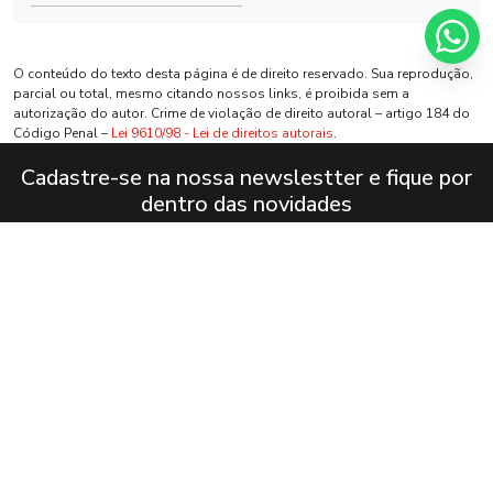
O conteúdo do texto desta página é de direito reservado. Sua reprodução,
parcial ou total, mesmo citando nossos links, é proibida sem a
autorização do autor. Crime de violação de direito autoral – artigo 184 do
Código Penal –
Lei 9610/98 - Lei de direitos autorais
.
Cadastre-se na nossa newslestter e fique por
dentro das novidades
Inscreva-se para receber atualizações por e-mail sobre as
últimas coleções, campanhas e novidades.
Nome
Endereço de e-mail
Eu aceito o envio de comunicações de acordo com