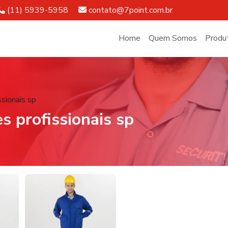
Telefone:
E-mail:
(11) 5939-5958
contato@7point.com.br
Home
Quem Somos
Produ
sionais sp
s profissionais sp