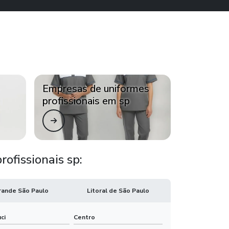
Uniforme profissional sp
Uniformes jalecos sp
Uniformes na zona sul de sp
Empresas de uniformes
Uniformes para açougue
profissionais em sp
Uniformes profissionais industriais
Uniformes profissionais jalecos
ofissionais sp:
Uniformes profissionais na zona sul
Uniformes sociais profissionais
rande São Paulo
Litoral de São Paulo
Empresas de uniformes profissionais em sp
ci
Centro