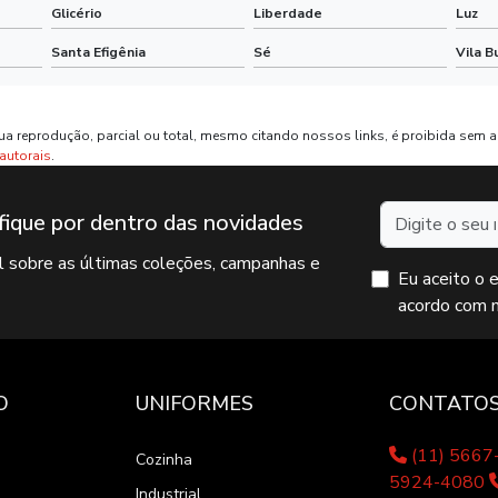
Glicério
Liberdade
Luz
Santa Efigênia
Sé
Vila B
ua reprodução, parcial ou total, mesmo citando nossos links, é proibida sem a 
 autorais
.
Nome
fique por dentro das novidades
il sobre as últimas coleções, campanhas e
Eu aceito o 
acordo com 
O
UNIFORMES
CONTATO
(11) 566
Cozinha
5924-4080
Industrial