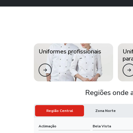
Uniformes profissionais
Uni
par
Regiões onde a
Região Central
Zona Norte
Aclimação
Bela Vista