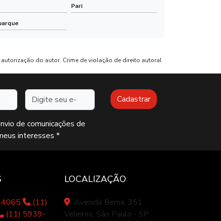
Pari
Comprar uniformes profissionais
uarque
Avental de frente preço
Camisetas promocionais
autorização do autor. Crime de violação de direito autoral
Uniformes para restaurante sp
Endereço de e-mail
Cadastrar
Uniformes para açougueiros
envio de comunicações de
Uniformes profissionais para açougue
meus interesses *
Uniformes profissionais
Mascara de tecido duplo
S
LOCALIZAÇÃO
Mascara tecido lavável
7-4065
(11)
Avenida Berna, 351
(11) 5939-
Veleiros, São Paulo - SP
Mascara dupla camada