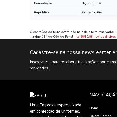
Consolação
Higienópolis
República
Santa Cecília
O conteúdo do texto desta página é de direito reservado. S
– artigo 184 do Código Penal –
Lei 9610/98 - Lei de direitos
Cadastre-se na nossa newslestter e 
Inscreva-se para receber atualizações por e-ma
novidades.
NAVEGAÇÃ
Uma Empresa especializada
Home
em confecção de uniformes,
Quem Somos