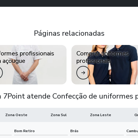
Páginas relacionadas
formes profissionais
Comprar uniformes
a açougue
profissionais
 7Point atende Confecção de uniformes pr
Zona Oeste
Zona Sul
Zona Leste
G
Bom Retiro
Brás
Cambu