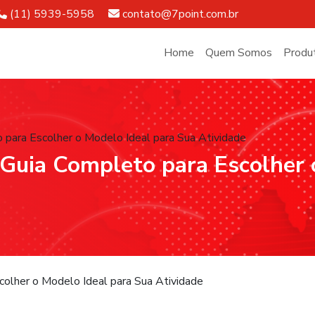
Telefone:
E-mail:
(11) 5939-5958
contato@7point.com.br
Home
Quem Somos
Produ
 para Escolher o Modelo Ideal para Sua Atividade
 Guia Completo para Escolher 