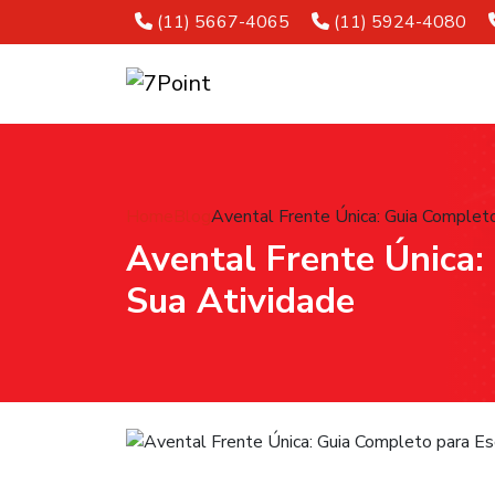
Telefone:
Telefone:
(11) 5667-4065
(11) 5924-4080
Home
Blog
Avental Frente Única: Guia Completo
Avental Frente Única:
Sua Atividade