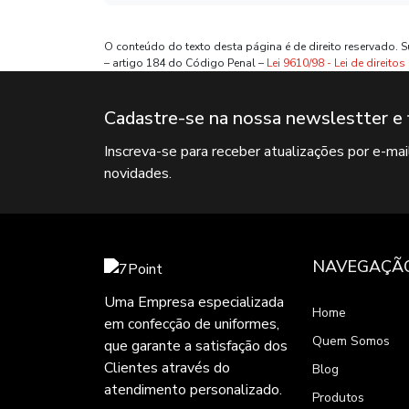
O conteúdo do texto desta página é de direito reservado. S
– artigo 184 do Código Penal –
Lei 9610/98 - Lei de direitos
Cadastre-se na nossa newslestter e 
Inscreva-se para receber atualizações por e-ma
novidades.
NAVEGAÇÃ
Uma Empresa especializada
Home
em confecção de uniformes,
Quem Somos
que garante a satisfação dos
Clientes através do
Blog
atendimento personalizado.
Produtos