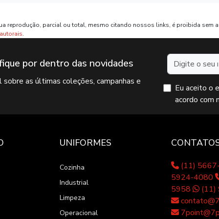
ua reprodução, parcial ou total, mesmo citando nossos links, é proibida sem a 
 autorais
.
Nome
fique por dentro das novidades
il sobre as últimas coleções, campanhas e
Eu aceito o 
acordo com 
O
UNIFORMES
CONTATO
(11) 566
Cozinha
5924-4080
Industrial
5958
(11)
Limpeza
contato@7p
7point@7po
Operacional