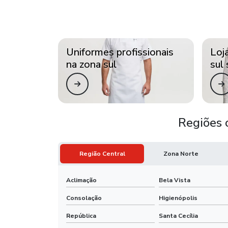
Uniformes profissionais
Loj
na zona sul
sul 
Regiões 
Região Central
Zona Norte
Aclimação
Bela Vista
Consolação
Higienópolis
República
Santa Cecília