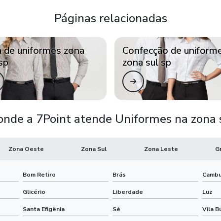
Páginas relacionadas
a de uniformes zona
Confecção de uniform
sp
zona sul sp
onde a 7Point atende Uniformes na zona s
Zona Oeste
Zona Sul
Zona Leste
G
Bom Retiro
Brás
Cambu
Glicério
Liberdade
Luz
Santa Efigênia
Sé
Vila B