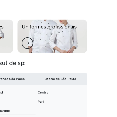
Uniforme profissional sp
Uniformes jalecos sp
es
Uniformes profissionais
Uniformes na zona sul de sp
Uniformes para açougue
Uniformes profissionais industriais
ul de sp:
Uniformes profissionais jalecos
rande São Paulo
Litoral de São Paulo
Uniformes profissionais na zona sul
ci
Centro
Uniformes sociais profissionais
Pari
Empresas de uniformes profissionais em sp
uarque