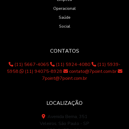
Operacional
Saúde
Social
CONTATOS
(11) 5667-4065
(11) 5924-4080
(11) 5939-
5958
(11) 94075-8928
contato@7point.com.br
7point@7point.com.br
LOCALIZAÇÃO
Avenida Berna, 351
Veleiros, São Paulo - SP